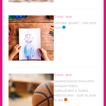
10:00 - 15:00
OFICINA SEART – DIA DOS
PAIS
13:00 - 18:30
CAMPEONATO PAULISTA
BASQUETEBOL
SUB14,SUB15 E SUB16
MASCULINO – SUB 14, SUB
15 (M)