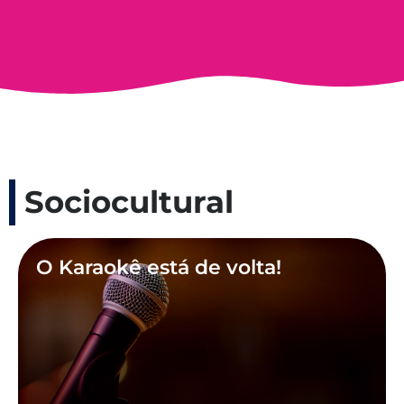
Sociocultural
O Karaokê está de volta!