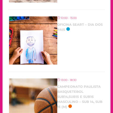
10:00 - 15:00
OFICINA SEART – DIA DOS
PAIS
13:00 - 18:30
CAMPEONATO PAULISTA
BASQUETEBOL
SUB14,SUB15 E SUB16
MASCULINO – SUB 14, SUB
15 (M)