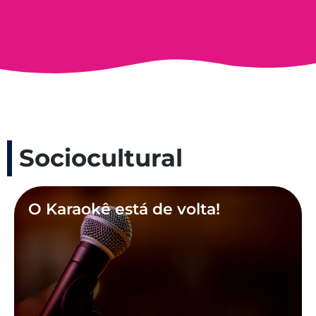
Sociocultural
O Karaokê está de volta!