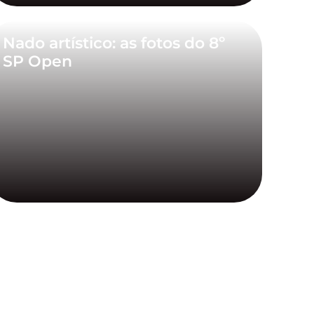
Nado artístico: as fotos do 8º
SP Open