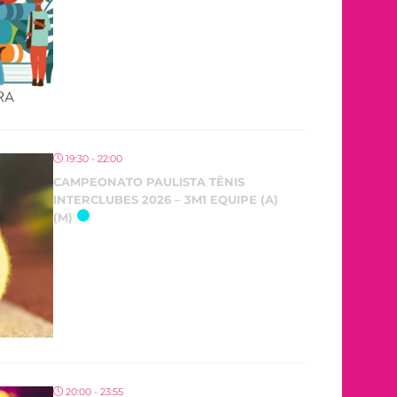
19:30 - 22:00
CAMPEONATO PAULISTA TÊNIS
INTERCLUBES 2026 – 3M1 EQUIPE (A)
(M)
20:00 - 23:55