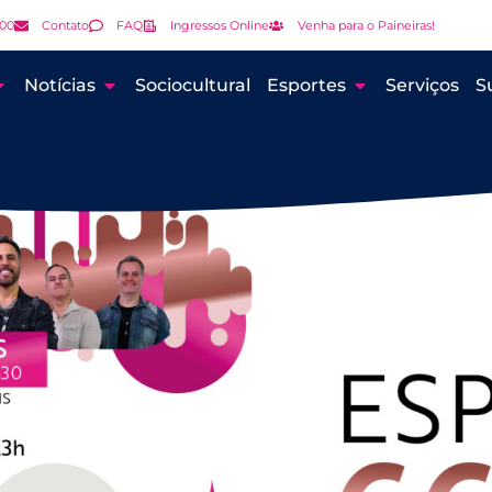
000
Contato
FAQ
Ingressos Online
Venha para o Paineiras!
Notícias
Sociocultural
Esportes
Serviços
S