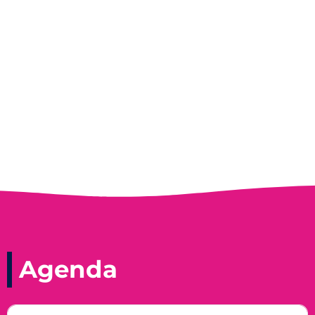
Entrevista do programa Hoje em Dia da
Record, com a histórica nadadora paineirense
Nadir Taubert
Agenda