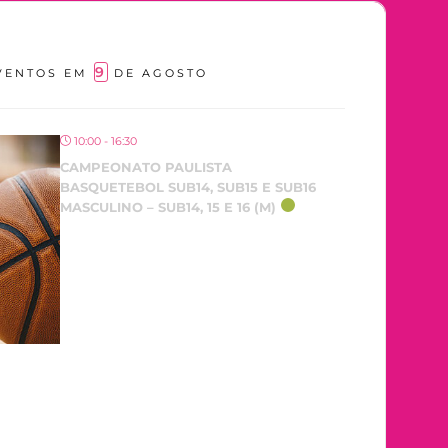
9
VENTOS EM
DE AGOSTO
10:00 - 16:30
CAMPEONATO PAULISTA
BASQUETEBOL SUB14, SUB15 E SUB16
MASCULINO – SUB14, 15 E 16 (M)