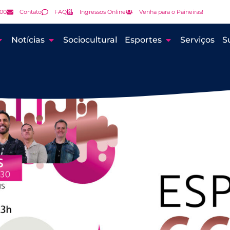
000
Contato
FAQ
Ingressos Online
Venha para o Paineiras!
Notícias
Sociocultural
Esportes
Serviços
S