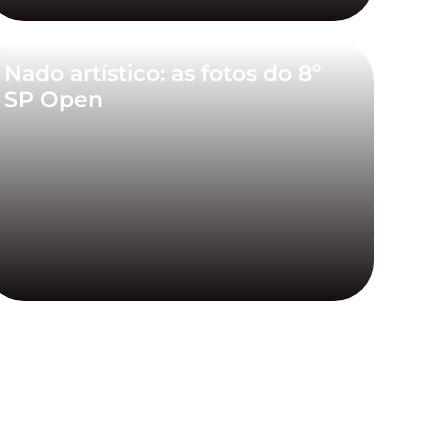
Nado artístico: as fotos do 8º
SP Open