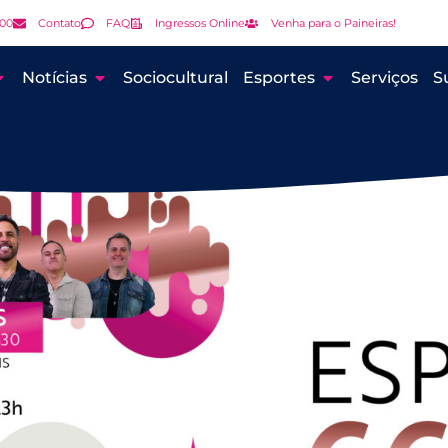
000
Contato
FAQ
Ingressos Online
Venha para o Paineiras!
Notícias
Sociocultural
Esportes
Serviços
S