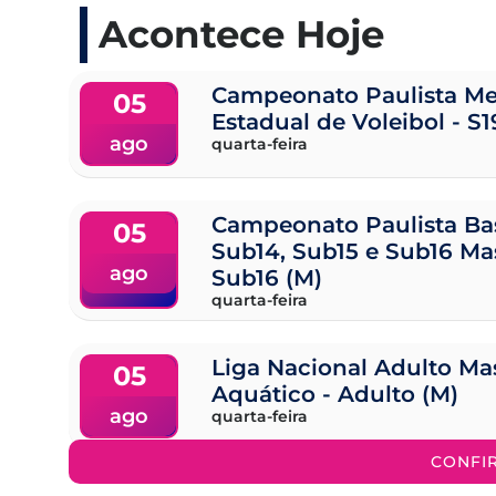
Acontece Hoje
Campeonato Paulista Me
05
Estadual de Voleibol - S1
ago
quarta-feira
Campeonato Paulista Ba
05
Sub14, Sub15 e Sub16 Ma
ago
Sub16 (M)
quarta-feira
Liga Nacional Adulto Ma
05
Aquático - Adulto (M)
ago
quarta-feira
CONFI