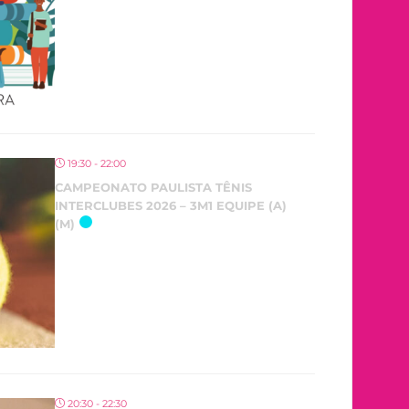
19:30 - 22:00
CAMPEONATO PAULISTA TÊNIS
INTERCLUBES 2026 – 3M1 EQUIPE (A)
(M)
20:30 - 22:30