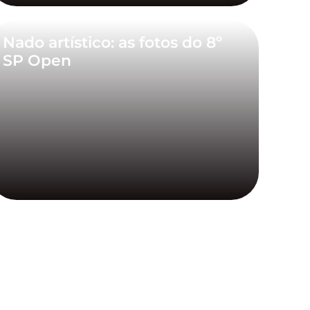
Nado artístico: as fotos do 8º
SP Open