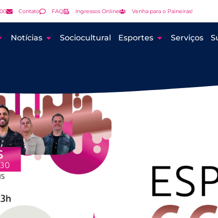
000
Contato
FAQ
Ingressos Online
Venha para o Paineiras!
Notícias
Sociocultural
Esportes
Serviços
S