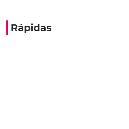
Rápidas
Entrevista do programa Hoje em Dia da
Record, com a histórica nadadora paineirense
Nadir Taubert