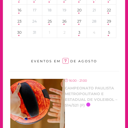
16
17
18
19
20
21
22
23
24
25
26
27
28
29
30
31
1
2
3
4
5
7
EVENTOS EM
DE AGOSTO
16:00 - 21:00
CAMPEONATO PAULISTA
METROPOLITANO E
ESTADUAL DE VOLEIBOL –
S14/S21 (F)
OCORRENDO