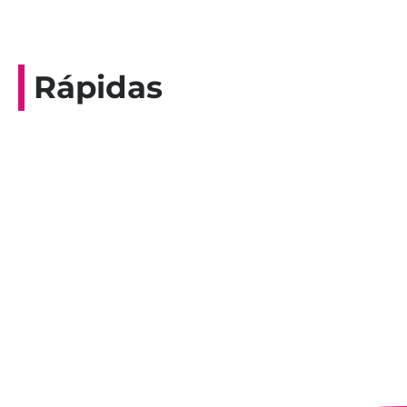
Rápidas
Entrevista do programa Hoje em Dia da
Record, com a histórica nadadora paineirense
Nadir Taubert