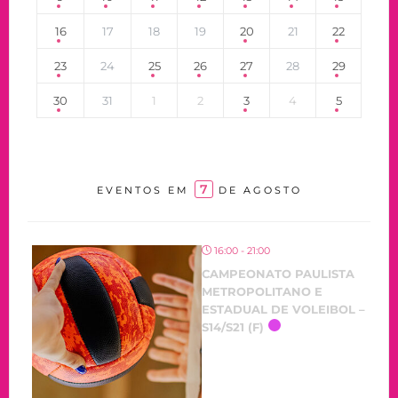
16
17
18
19
20
21
22
23
24
25
26
27
28
29
30
31
1
2
3
4
5
7
EVENTOS EM
DE AGOSTO
16:00 - 21:00
CAMPEONATO PAULISTA
METROPOLITANO E
ESTADUAL DE VOLEIBOL –
S14/S21 (F)