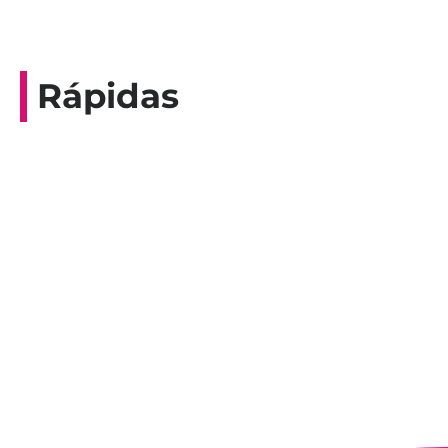
Rápidas
Entrevista do programa Hoje em Dia da
Record, com a histórica nadadora paineirense
Nadir Taubert