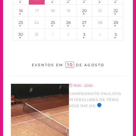
16
17
18
19
20
21
22
23
24
25
26
27
28
29
30
31
1
2
3
4
5
10
EVENTOS EM
DE AGOSTO
19:30 - 22:00
CAMPEONATO PAULISTA
INTERCLUBES DE TÊNIS
2026 1M3 (M)