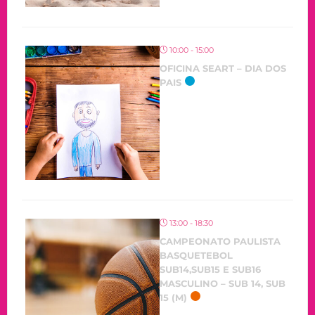
10:00 - 15:00
OFICINA SEART – DIA DOS
PAIS
OCORRENDO
13:00 - 18:30
CAMPEONATO PAULISTA
BASQUETEBOL
SUB14,SUB15 E SUB16
MASCULINO – SUB 14, SUB
15 (M)
OCORRENDO