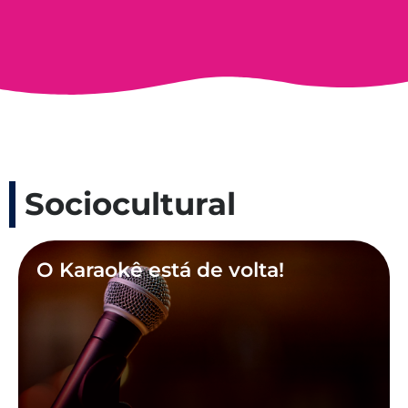
Sociocultural
O Karaokê está de volta!