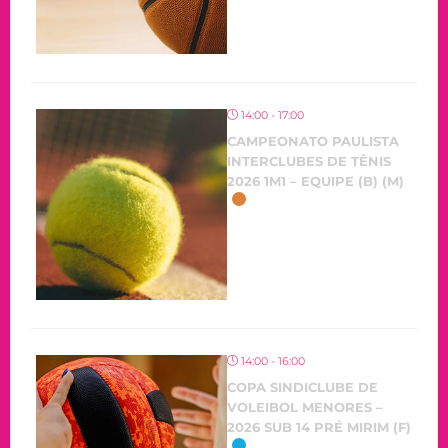
14:00 - 17:00
CAMPEONATO PAULISTA
INTERCLUBES DE TÊNIS
2026 1M1 – EQUIPE (B) (M)
OCORRENDO
14:00 - 16:00
COPA SINDICLUBE DE
VOLEIBOL MENORES –
2026 SUB 14 PRÉ MIRIM (F)
OCORRENDO