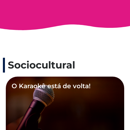
Sociocultural
O Karaokê está de volta!