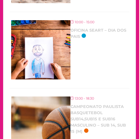
10:00 - 15:00
OFICINA SEART – DIA DOS
PAIS
13:00 - 18:30
CAMPEONATO PAULISTA
BASQUETEBOL
SUB14,SUB15 E SUB16
MASCULINO – SUB 14, SUB
15 (M)