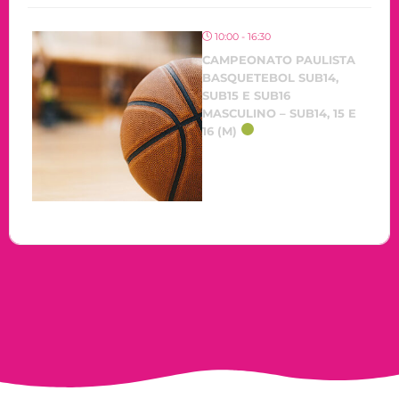
10:00 - 16:30
CAMPEONATO PAULISTA
BASQUETEBOL SUB14,
SUB15 E SUB16
MASCULINO – SUB14, 15 E
16 (M)