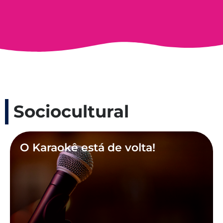
Sociocultural
O Karaokê está de volta!