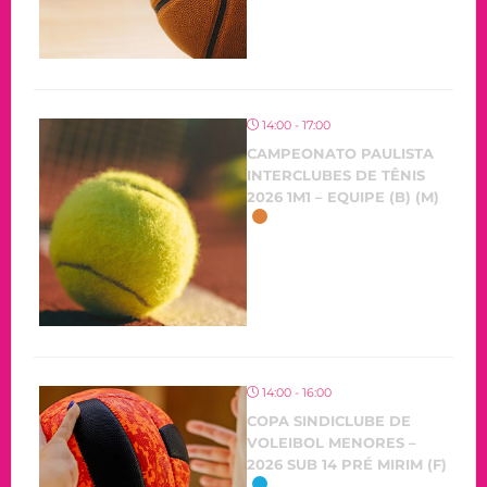
14:00 - 17:00
CAMPEONATO PAULISTA
INTERCLUBES DE TÊNIS
2026 1M1 – EQUIPE (B) (M)
OCORRENDO
14:00 - 16:00
COPA SINDICLUBE DE
VOLEIBOL MENORES –
2026 SUB 14 PRÉ MIRIM (F)
OCORRENDO