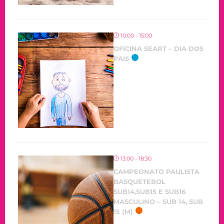
10:00 - 15:00
OFICINA SEART – DIA DOS
PAIS
OCORRENDO
13:00 - 18:30
CAMPEONATO PAULISTA
BASQUETEBOL
SUB14,SUB15 E SUB16
MASCULINO – SUB 14, SUB
15 (M)
OCORRENDO