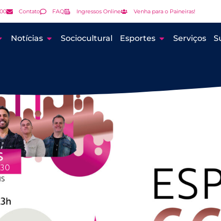
000
Contato
FAQ
Ingressos Online
Venha para o Paineiras!
Notícias
Sociocultural
Esportes
Serviços
S