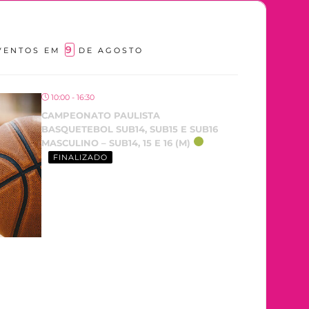
9
VENTOS EM
DE AGOSTO
10:00 - 16:30
CAMPEONATO PAULISTA
BASQUETEBOL SUB14, SUB15 E SUB16
MASCULINO – SUB14, 15 E 16 (M)
FINALIZADO