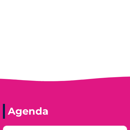
Entrevista do programa Hoje em Dia da
Record, com a histórica nadadora paineirense
Nadir Taubert
Agenda