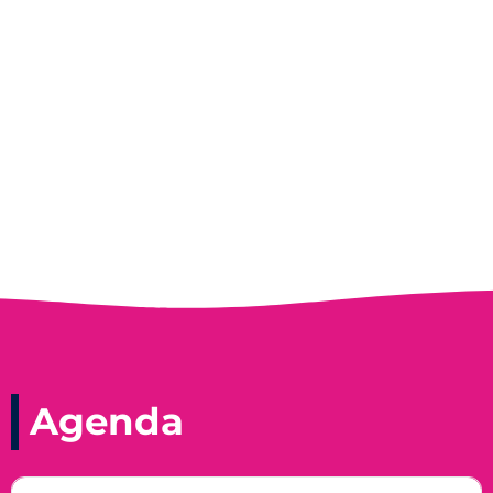
Entrevista do programa Hoje em Dia da
Record, com a histórica nadadora paineirense
Nadir Taubert
Agenda