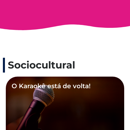
Sociocultural
O Karaokê está de volta!