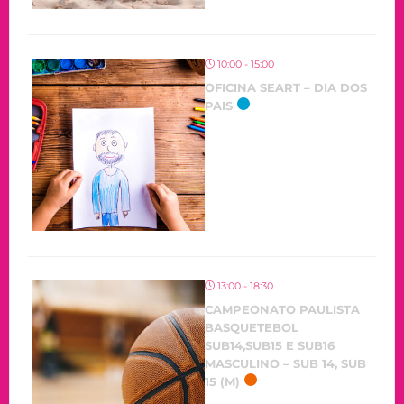
10:00 - 15:00
OFICINA SEART – DIA DOS
PAIS
13:00 - 18:30
CAMPEONATO PAULISTA
BASQUETEBOL
SUB14,SUB15 E SUB16
MASCULINO – SUB 14, SUB
15 (M)