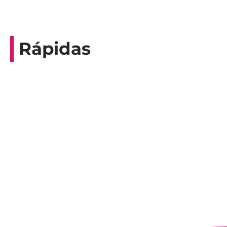
Rápidas
Entrevista do programa Hoje em Dia da
Record, com a histórica nadadora paineirense
Nadir Taubert