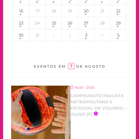
16
17
18
19
20
21
22
23
24
25
26
27
28
29
30
31
1
2
3
4
5
7
EVENTOS EM
DE AGOSTO
16:00 - 21:00
CAMPEONATO PAULISTA
METROPOLITANO E
ESTADUAL DE VOLEIBOL –
S14/S21 (F)
OCORRENDO