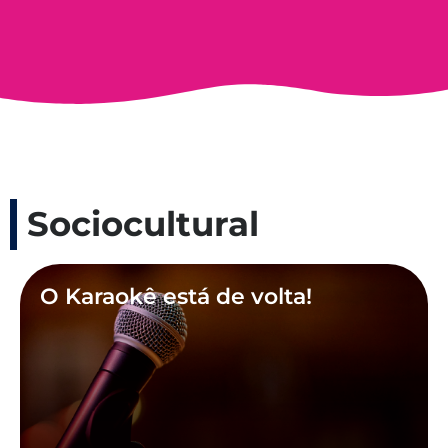
Sociocultural
O Karaokê está de volta!