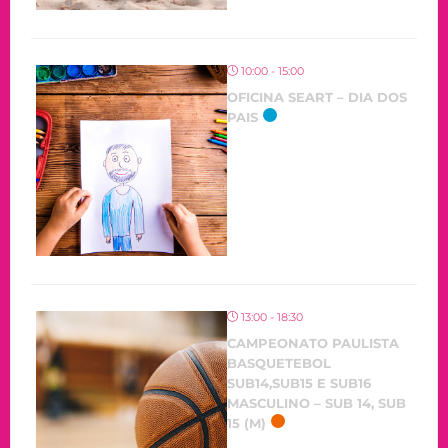
10:00 - 15:00
OFICINA SEART – DIA DOS
PAIS
13:00 - 18:30
CAMPEONATO PAULISTA
BASQUETEBOL
SUB14,SUB15 E SUB16
MASCULINO – SUB 14, SUB
15 (M)