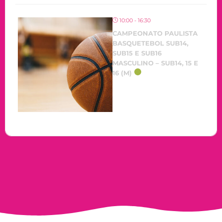
10:00 - 16:30
CAMPEONATO PAULISTA
BASQUETEBOL SUB14,
SUB15 E SUB16
MASCULINO – SUB14, 15 E
16 (M)
OCORRENDO