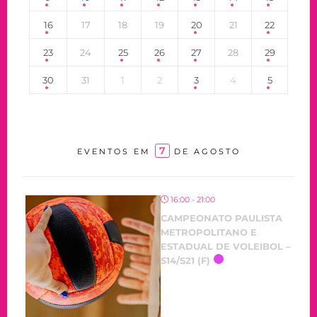
16
17
18
19
20
21
22
23
24
25
26
27
28
29
30
31
1
2
3
4
5
7
EVENTOS EM
DE AGOSTO
16:00 - 21:00
CAMPEONATO PAULISTA
METROPOLITANO E
ESTADUAL DE VOLEIBOL –
S14/S21 (F)
OCORRENDO