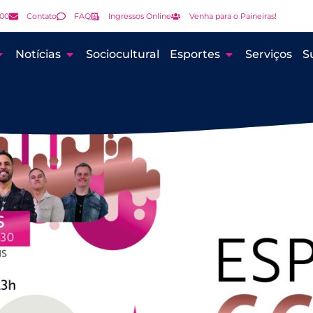
000
Contato
FAQ
Ingressos Online
Venha para o Paineiras!
Notícias
Sociocultural
Esportes
Serviços
S