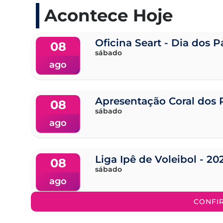
Acontece Hoje
Oficina Seart - Dia dos P
08
sábado
ago
Apresentação Coral dos 
08
sábado
ago
Liga Ipê de Voleibol - 20
08
sábado
ago
CONFI