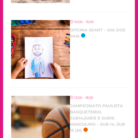
10:00 - 15:00
OFICINA SEART – DIA DOS
PAIS
OCORRENDO
13:00 - 18:30
CAMPEONATO PAULISTA
BASQUETEBOL
SUB14,SUB15 E SUB16
MASCULINO – SUB 14, SUB
15 (M)
OCORRENDO