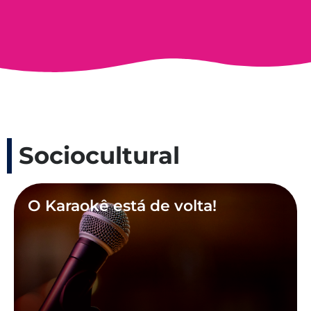
Sociocultural
O Karaokê está de volta!