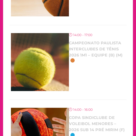
14:00 - 17:00
CAMPEONATO PAULISTA
INTERCLUBES DE TÊNIS
2026 1M1 – EQUIPE (B) (M)
OCORRENDO
14:00 - 16:00
COPA SINDICLUBE DE
VOLEIBOL MENORES –
2026 SUB 14 PRÉ MIRIM (F)
OCORRENDO