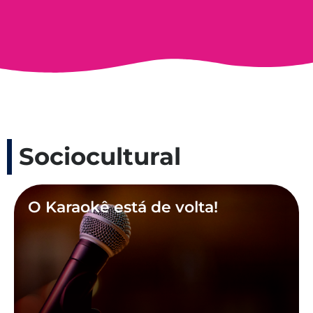
Sociocultural
O Karaokê está de volta!