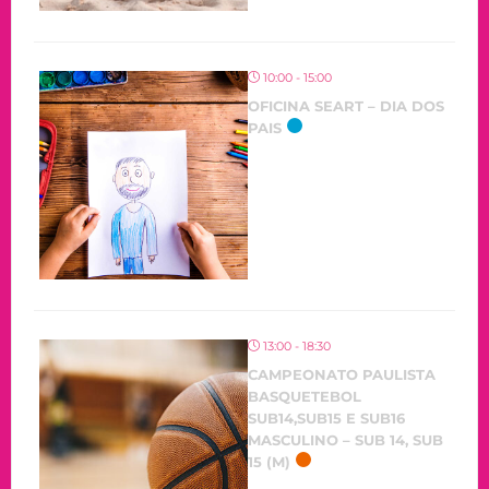
10:00 - 15:00
OFICINA SEART – DIA DOS
PAIS
13:00 - 18:30
CAMPEONATO PAULISTA
BASQUETEBOL
SUB14,SUB15 E SUB16
MASCULINO – SUB 14, SUB
15 (M)