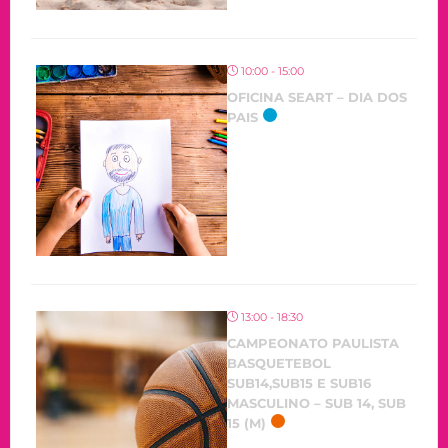
10:00 - 15:00
OFICINA SEART – DIA DOS
PAIS
OCORRENDO
13:00 - 18:30
CAMPEONATO PAULISTA
BASQUETEBOL
SUB14,SUB15 E SUB16
MASCULINO – SUB 14, SUB
15 (M)
OCORRENDO