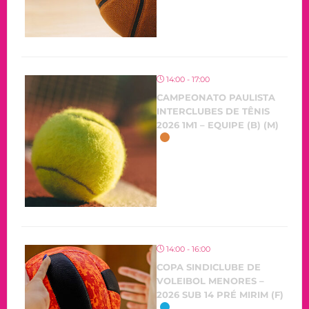
14:00 - 17:00
CAMPEONATO PAULISTA
INTERCLUBES DE TÊNIS
2026 1M1 – EQUIPE (B) (M)
OCORRENDO
14:00 - 16:00
COPA SINDICLUBE DE
VOLEIBOL MENORES –
2026 SUB 14 PRÉ MIRIM (F)
OCORRENDO