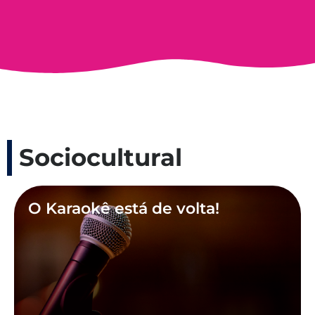
Sociocultural
O Karaokê está de volta!