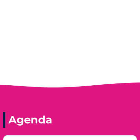
Entrevista do programa Hoje em Dia da
Record, com a histórica nadadora paineirense
Nadir Taubert
Agenda