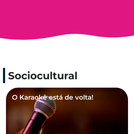
Sociocultural
O Karaokê está de volta!