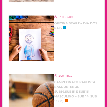
10:00 - 15:00
OFICINA SEART – DIA DOS
PAIS
13:00 - 18:30
CAMPEONATO PAULISTA
BASQUETEBOL
SUB14,SUB15 E SUB16
MASCULINO – SUB 14, SUB
15 (M)