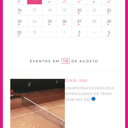
16
17
18
19
20
21
22
23
24
25
26
27
28
29
30
31
1
2
3
4
5
10
EVENTOS EM
DE AGOSTO
19:30 - 22:00
CAMPEONATO PAULISTA
INTERCLUBES DE TÊNIS
2026 1M3 (M)