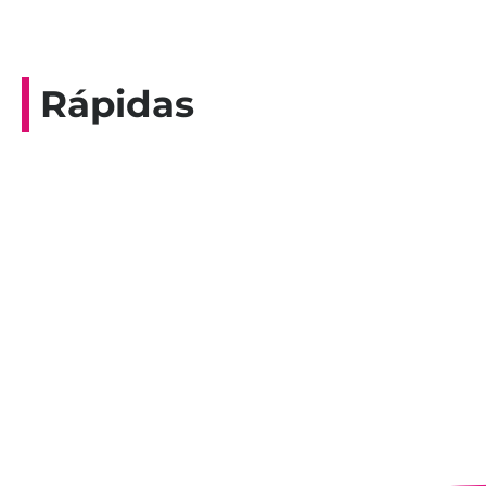
Rápidas
Entrevista do programa Hoje em Dia da
Record, com a histórica nadadora paineirense
Nadir Taubert