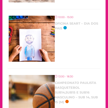
10:00 - 15:00
OFICINA SEART – DIA DOS
PAIS
13:00 - 18:30
CAMPEONATO PAULISTA
BASQUETEBOL
SUB14,SUB15 E SUB16
MASCULINO – SUB 14, SUB
15 (M)