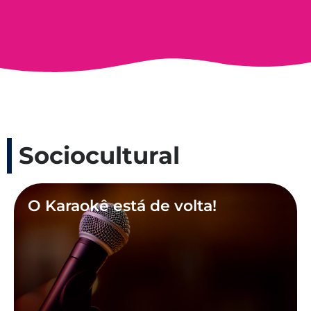
Sociocultural
O Karaokê está de volta!