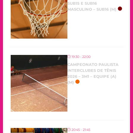
SUB15 E SUB16
MASCULINO – SUB16 (M)
19:30 - 22:00
CAMPEONATO PAULISTA
INTERCLUBES DE TÊNIS
2026 – 3M1 – EQUIPE (A)
(M)
20:45 - 21:45