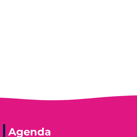
Entrevista do programa Hoje em Dia da
Record, com a histórica nadadora paineirense
Nadir Taubert
Agenda