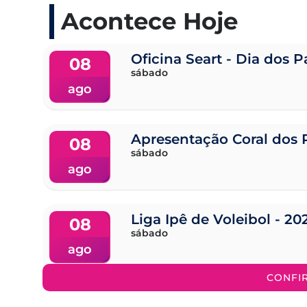
Acontece Hoje
Oficina Seart - Dia dos P
08
sábado
ago
Apresentação Coral dos 
08
sábado
ago
Liga Ipê de Voleibol - 20
08
sábado
ago
CONFI