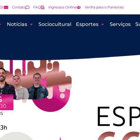
000
Contato
FAQ
Ingressos Online
Venha para o Paineiras!
Notícias
Sociocultural
Esportes
Serviços
S