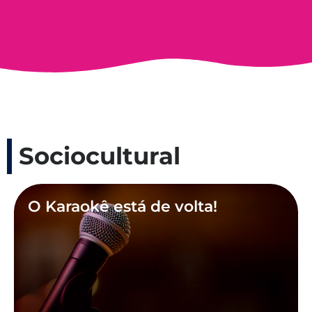
Sociocultural
O Karaokê está de volta!