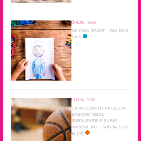
10:00 - 15:00
OFICINA SEART – DIA DOS
PAIS
13:00 - 18:30
CAMPEONATO PAULISTA
BASQUETEBOL
SUB14,SUB15 E SUB16
MASCULINO – SUB 14, SUB
15 (M)