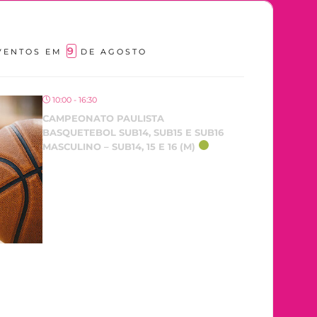
9
VENTOS EM
DE AGOSTO
10:00 - 16:30
CAMPEONATO PAULISTA
BASQUETEBOL SUB14, SUB15 E SUB16
MASCULINO – SUB14, 15 E 16 (M)