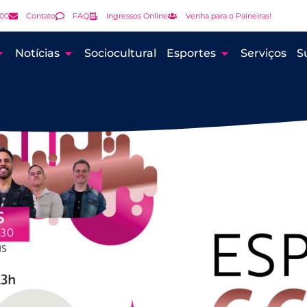
000
Contato
FAQ
Ingressos Online
Venha para o Paineiras!
Notícias
Sociocultural
Esportes
Serviços
S