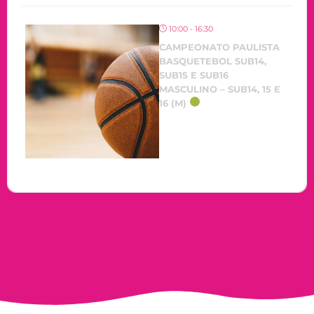
10:00 - 16:30
CAMPEONATO PAULISTA
BASQUETEBOL SUB14,
SUB15 E SUB16
MASCULINO – SUB14, 15 E
16 (M)