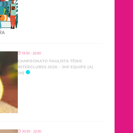
19:30 - 22:00
CAMPEONATO PAULISTA TÊNIS
INTERCLUBES 2026 – 3M1 EQUIPE (A)
(M)
20:30 - 22:30