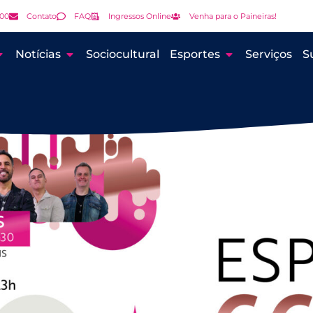
000
Contato
FAQ
Ingressos Online
Venha para o Paineiras!
Notícias
Sociocultural
Esportes
Serviços
S