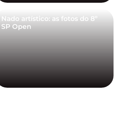
Nado artístico: as fotos do 8º
SP Open