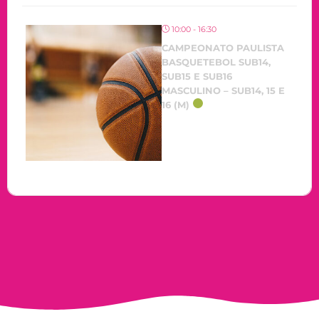
10:00 - 16:30
CAMPEONATO PAULISTA
BASQUETEBOL SUB14,
SUB15 E SUB16
MASCULINO – SUB14, 15 E
16 (M)