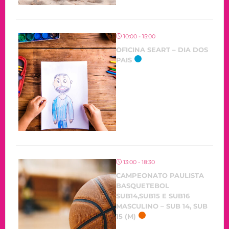
10:00 - 15:00
OFICINA SEART – DIA DOS
PAIS
13:00 - 18:30
CAMPEONATO PAULISTA
BASQUETEBOL
SUB14,SUB15 E SUB16
MASCULINO – SUB 14, SUB
15 (M)