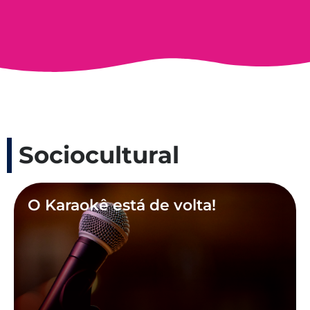
Sociocultural
O Karaokê está de volta!