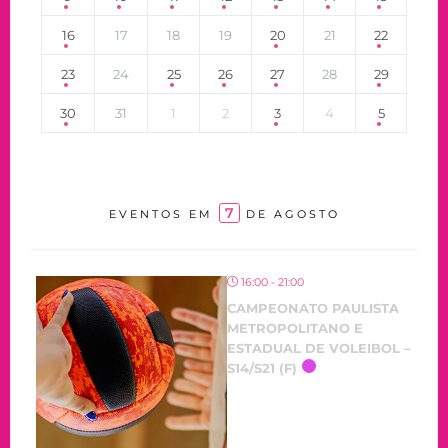
16
17
18
19
20
21
22
23
24
25
26
27
28
29
30
31
1
2
3
4
5
7
EVENTOS EM
DE AGOSTO
16:00 - 21:00
CAMPEONATO PAULISTA
METROPOLITANO E
ESTADUAL DE VOLEIBOL –
S14/S21 (F)