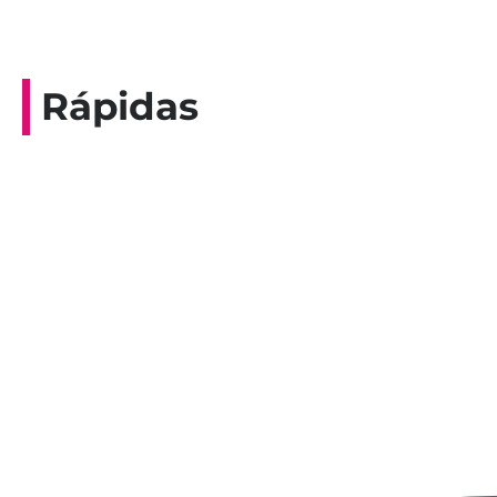
Rápidas
Entrevista do programa Hoje em Dia da
Record, com a histórica nadadora paineirense
Nadir Taubert