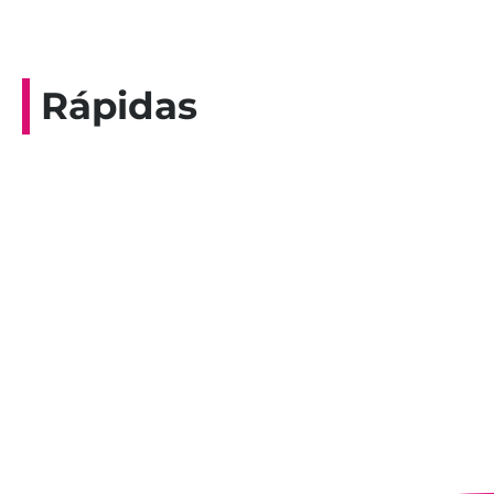
Rápidas
Entrevista do programa Hoje em Dia da
Record, com a histórica nadadora paineirense
Nadir Taubert