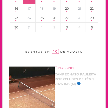
16
17
18
19
20
21
22
23
24
25
26
27
28
29
30
31
1
2
3
4
5
10
EVENTOS EM
DE AGOSTO
19:30 - 22:00
CAMPEONATO PAULISTA
INTERCLUBES DE TÊNIS
2026 1M3 (M)