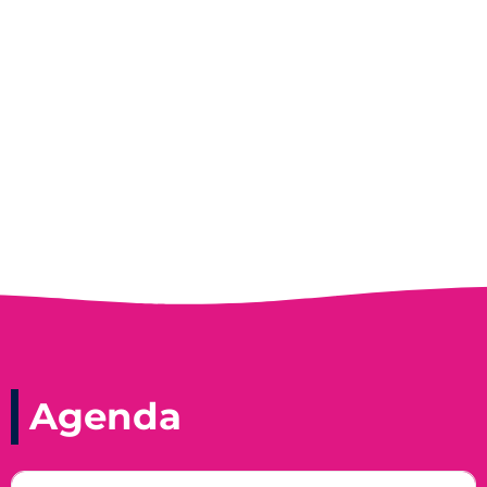
Entrevista do programa Hoje em Dia da
Record, com a histórica nadadora paineirense
Nadir Taubert
Agenda