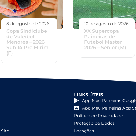
8 de agosto de 2026
10 de agosto de 2026
Copa Sindiclube
XX Supercopa
de Voleibol
Paineiras de
Menores – 2026
Futebol Master
Sub 14 Pré Mirim
2026 – Sênior (M)
(F)
LINKS ÚTEIS
App Meu Paineiras Googl
App Meu Paineiras App S
Política de Privacidade
Proteção de Dados
Site
Locações