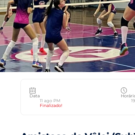
Data
Horári
11 ago PM
19
Finalizado!