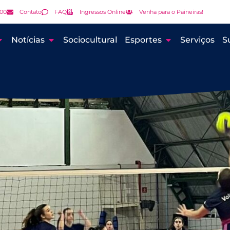
000
Contato
FAQ
Ingressos Online
Venha para o Paineiras!
Notícias
Sociocultural
Esportes
Serviços
S