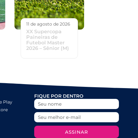
11 de agosto de 2026
XX Supercopa
Paineiras de
Futebol Master
2026 – Sênior (M)
FIQUE POR DENTRO
e Play
tore
ASSINAR