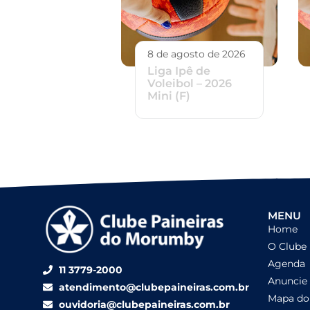
8 de agosto de 2026
Liga Ipê de
Voleibol – 2026
Mini (F)
MENU
Home
O Clube
Agenda
11 3779-2000
Anuncie
atendimento@clubepaineiras.com.br
Mapa do 
ouvidoria@clubepaineiras.com.br