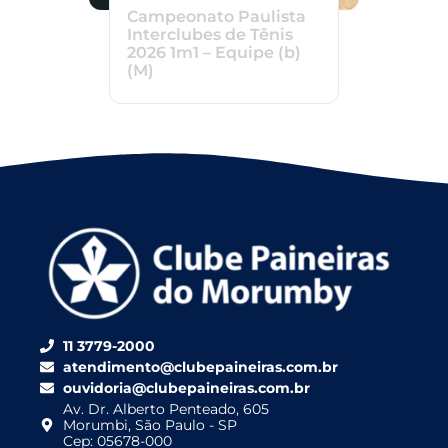
Campeonato Paulista
Interclubes de Tênis
2026 1m1 – Equipe (b)
(M)
11 3779-2000
atendimento@clubepaineiras.com.br
ouvidoria@clubepaineiras.com.br
Av. Dr. Alberto Penteado, 605
Morumbi, São Paulo - SP
Cep: 05678-000