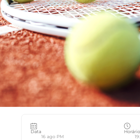
Data
Horári
16 ago PM
19