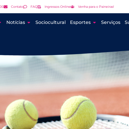
000
Contato
FAQ
Ingressos Online
Venha para o Paineiras!
Notícias
Sociocultural
Esportes
Serviços
S