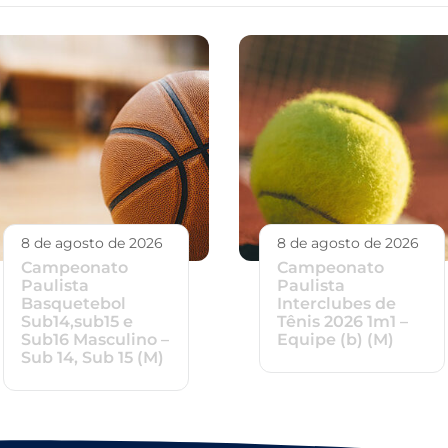
8 de agosto de 2026
8 de agosto de 2026
Campeonato
Campeonato
Paulista
Paulista
Basquetebol
Interclubes de
Sub14,sub15 e
Tênis 2026 1m1 –
Sub16 Masculino –
Equipe (b) (M)
Sub 14, Sub 15 (M)