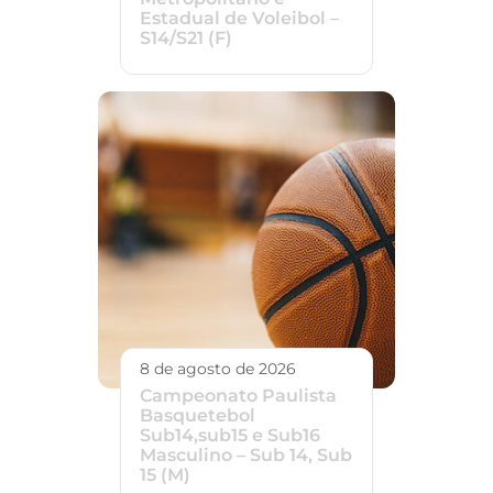
Estadual de Voleibol –
S14/S21 (F)
8 de agosto de 2026
Campeonato Paulista
Basquetebol
Sub14,sub15 e Sub16
Masculino – Sub 14, Sub
15 (M)