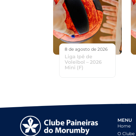
8 de agosto de 2026
Liga Ipê de
Voleibol – 2026
Mini (F)
MENU
Home
O Clube