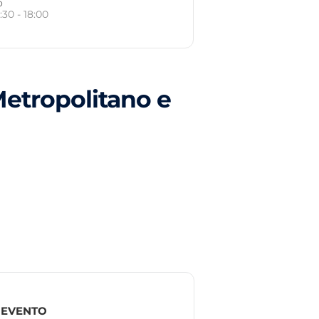
o
:30 - 18:00
etropolitano e
 EVENTO