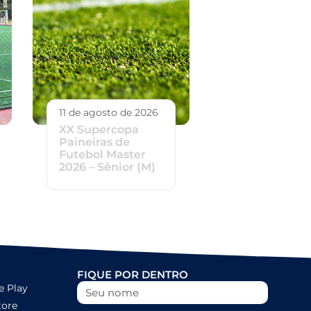
11 de agosto de 2026
XX Supercopa
Paineiras de
Futebol Master
2026 – Sênior (M)
FIQUE POR DENTRO
e Play
tore