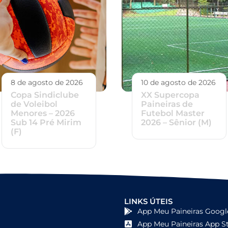
8 de agosto de 2026
10 de agosto de 2026
Copa Sindiclube
XX Supercopa
de Voleibol
Paineiras de
Menores – 2026
Futebol Master
Sub 14 Pré Mirim
2026 – Sênior (M)
(F)
LINKS ÚTEIS
App Meu Paineiras Googl
App Meu Paineiras App S