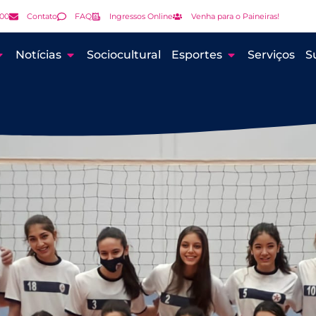
000
Contato
FAQ
Ingressos Online
Venha para o Paineiras!
Notícias
Sociocultural
Esportes
Serviços
S