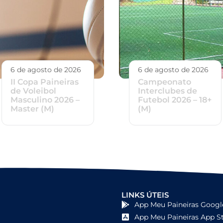
6 de agosto de 2026
6 de agosto de 2026
II Copa Paineiras
Campeonato
de Voleibol
Interclubes de
Masculino 2026 –
Futebol 2026 – 18+
Master (M)
(M)
LINKS ÚTEIS
App Meu Paineiras Googl
App Meu Paineiras App S