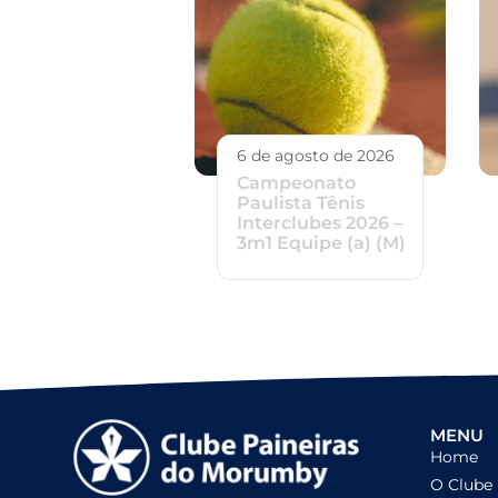
6 de agosto de 2026
Campeonato
Paulista Tênis
Interclubes 2026 –
3m1 Equipe (a) (M)
MENU
Home
O Clube