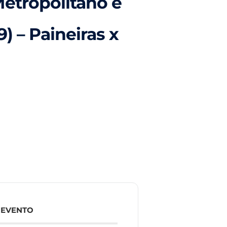
etropolitano e
) – Paineiras x
 EVENTO