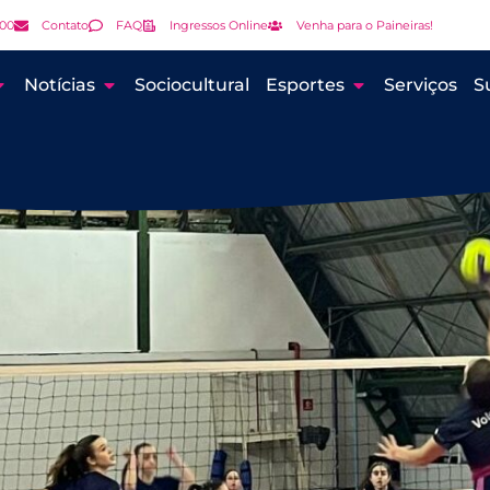
000
Contato
FAQ
Ingressos Online
Venha para o Paineiras!
Notícias
Sociocultural
Esportes
Serviços
S