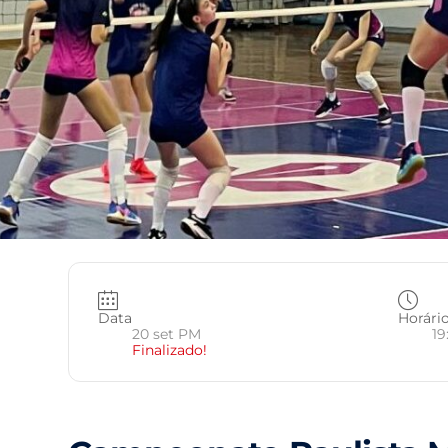
Data
Horári
20 set PM
19
Finalizado!