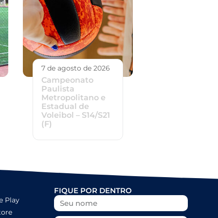
7 de agosto de 2026
Campeonato
Paulista
Metropolitano e
Estadual de
Voleibol – S14/S21
(F)
FIQUE POR DENTRO
e Play
tore