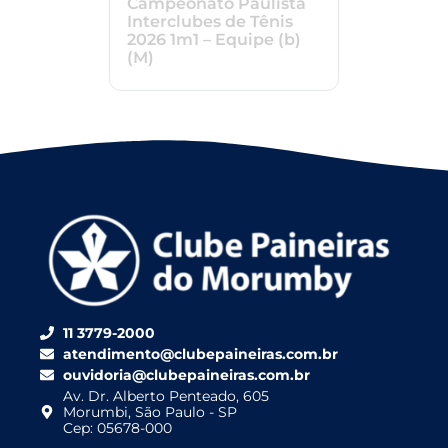
Campeonato Paulista
Interclubes de Tênis
2026 1m1 – Equipe (b)
(M)
11 3779-2000
atendimento@clubepaineiras.com.br
ouvidoria@clubepaineiras.com.br
Av. Dr. Alberto Penteado, 605
Morumbi, São Paulo - SP
Cep: 05678-000