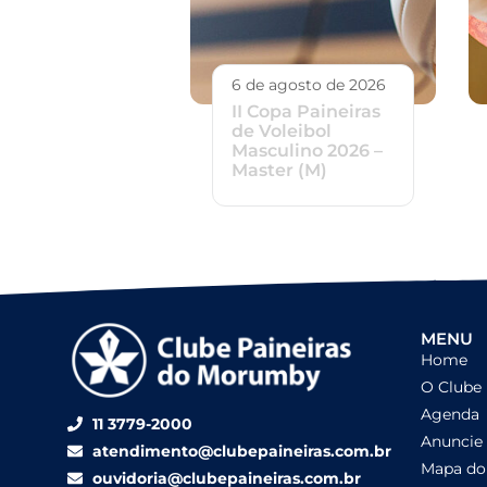
6 de agosto de 2026
II Copa Paineiras
de Voleibol
Masculino 2026 –
Master (M)
MENU
Home
O Clube
Agenda
11 3779-2000
Anuncie
atendimento@clubepaineiras.com.br
Mapa do 
ouvidoria@clubepaineiras.com.br