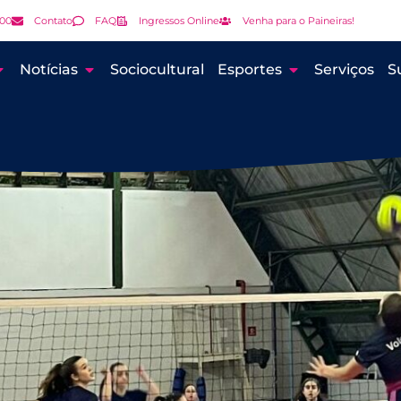
000
Contato
FAQ
Ingressos Online
Venha para o Paineiras!
Notícias
Sociocultural
Esportes
Serviços
S