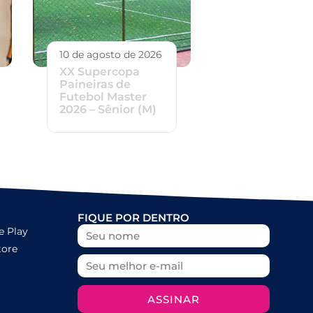
10 de agosto de 2026
XX Supercopa
Paineiras de
Futebol Master
2026 – Sênior (M)
FIQUE POR DENTRO
e Play
tore
ASSINAR