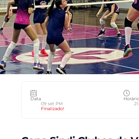
Data
Horári
09 set PM
21
Finalizado!