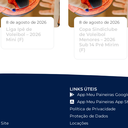
8 de agosto de 2026
8 de agosto de 2026
Liga Ipê de
Copa Sindiclube
Voleibol – 2026
de Voleibol
Mini (F)
Menores – 2026
Sub 14 Pré Mirim
(F)
LINKS ÚTEIS
App Meu Paineiras Googl
App Meu Paineiras App S
Política de Privacidade
Proteção de Dados
Site
Locações