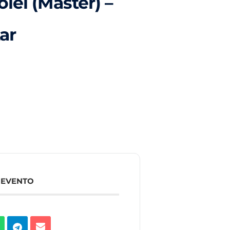
lei (Master) –
tar
 EVENTO