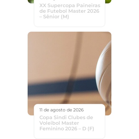
XX Supercopa Paineiras
de Futebol Master 2026
– Sênior (M)
11 de agosto de 2026
Copa Sindi Clubes de
Voleibol Master
Feminino 2026 – D (F)